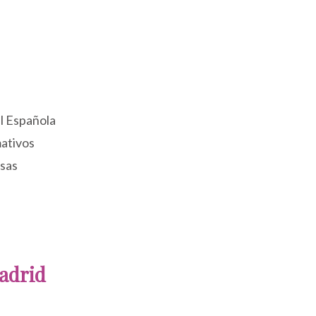
al Española
mativos
osas
Madrid