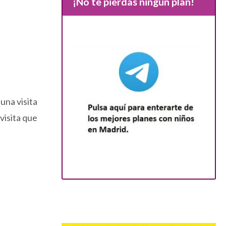
¡No te pierdas ningún plan!
una visita
visita que