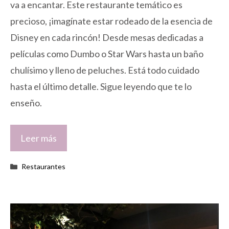
va a encantar. Este restaurante temático es
precioso, ¡imagínate estar rodeado de la esencia de
Disney en cada rincón! Desde mesas dedicadas a
películas como Dumbo o Star Wars hasta un baño
chulísimo y lleno de peluches. Está todo cuidado
hasta el último detalle. Sigue leyendo que te lo
enseño.
Leer más
Categorías
Restaurantes